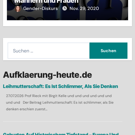
Männern und Frauen
Gender-Diskurs
Nov. 29, 2020
S
u
c
h
Aufklaerung-heute.de
e
Leihmutterschaft: Es Ist Schlimmer, Als Sie Denken
n
27.07.2026 Prof Rieck mit Birgit Kelle und und und und und und
n
und und Der Beitrag Leihmutterschaft: Es ist schlimmer, als Sie
a
denken erschien zuerst...
c
h
:
Geburten Auf Historischem Tiefstand – Europa Und