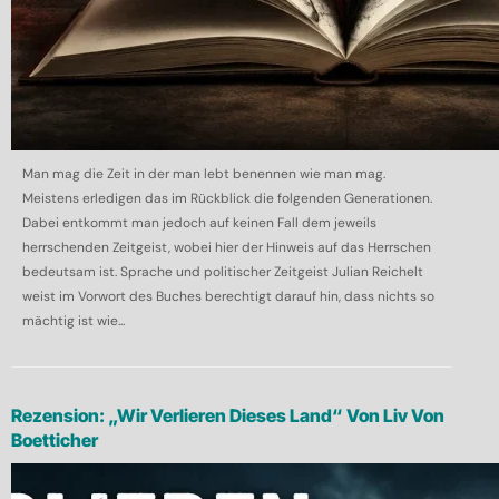
Man mag die Zeit in der man lebt benennen wie man mag.
Meistens erledigen das im Rückblick die folgenden Generationen.
Dabei entkommt man jedoch auf keinen Fall dem jeweils
herrschenden Zeitgeist, wobei hier der Hinweis auf das Herrschen
bedeutsam ist. Sprache und politischer Zeitgeist Julian Reichelt
weist im Vorwort des Buches berechtigt darauf hin, dass nichts so
mächtig ist wie...
Rezension: „Wir Verlieren Dieses Land“ Von Liv Von
Boetticher