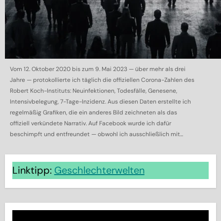
Vom 12. Oktober 2020 bis zum 9. Mai 2023 — über mehr als drei
Jahre — protokollierte ich täglich die offiziellen Corona-Zahlen des
Robert Koch-Instituts: Neuinfektionen, Todesfälle, Genesene,
Intensivbelegung, 7-Tage-Inzidenz. Aus diesen Daten erstellte ich
regelmäßig Grafiken, die ein anderes Bild zeichneten als das
offiziell verkündete Narrativ. Auf Facebook wurde ich dafür
beschimpft und entfreundet — obwohl ich ausschließlich mit...
Linktipp:
Geschlechterwelten