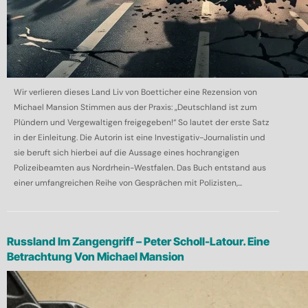
Wir verlieren dieses Land Liv von Boetticher eine Rezension von
Michael Mansion Stimmen aus der Praxis: „Deutschland ist zum
Plündern und Vergewaltigen freigegeben!“ So lautet der erste Satz
in der Einleitung. Die Autorin ist eine Investigativ-Journalistin und
sie beruft sich hierbei auf die Aussage eines hochrangigen
Polizeibeamten aus Nordrhein-Westfalen. Das Buch entstand aus
einer umfangreichen Reihe von Gesprächen mit Polizisten,...
Russland Im Zangengriff – Peter Scholl-Latour. Eine
Betrachtung Von Michael Mansion