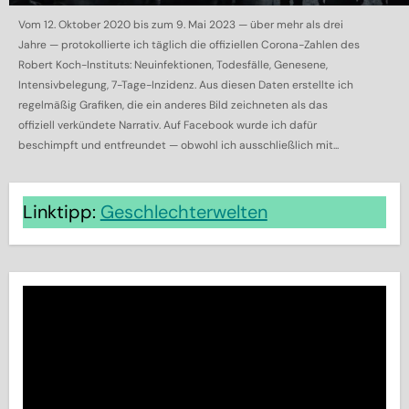
Vom 12. Oktober 2020 bis zum 9. Mai 2023 — über mehr als drei
Jahre — protokollierte ich täglich die offiziellen Corona-Zahlen des
Robert Koch-Instituts: Neuinfektionen, Todesfälle, Genesene,
Intensivbelegung, 7-Tage-Inzidenz. Aus diesen Daten erstellte ich
regelmäßig Grafiken, die ein anderes Bild zeichneten als das
offiziell verkündete Narrativ. Auf Facebook wurde ich dafür
beschimpft und entfreundet — obwohl ich ausschließlich mit...
Linktipp:
Geschlechterwelten