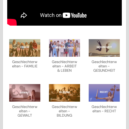
Geschlechterw
Geschlechterw
Geschlechterw
elten - FAMILIE
elten - ARBEIT
elten -
& LEBEN
GESUNDHEIT
Geschlechterw
Geschlechterw
Geschlechterw
elten -
elten -
elten - RECHT
GEWALT
BILDUNG