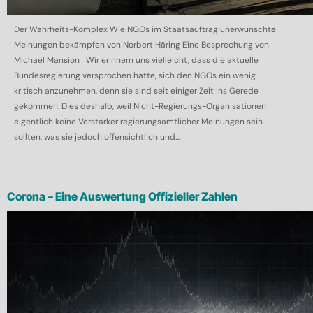
Der Wahrheits-Komplex Wie NGOs im Staatsauftrag unerwünschte
Meinungen bekämpfen von Norbert Häring Eine Besprechung von
Michael Mansion Wir erinnern uns vielleicht, dass die aktuelle
Bundesregierung versprochen hatte, sich den NGOs ein wenig
kritisch anzunehmen, denn sie sind seit einiger Zeit ins Gerede
gekommen. Dies deshalb, weil Nicht-Regierungs-Organisationen
eigentlich keine Verstärker regierungsamtlicher Meinungen sein
sollten, was sie jedoch offensichtlich und...
Corona – Eine Auswertung Offizieller Zahlen