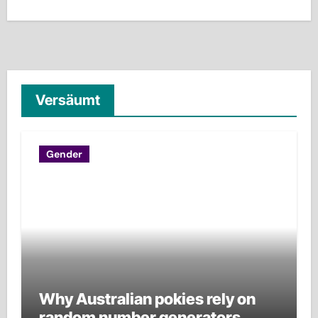
Versäumt
Gender
Why Australian pokies rely on
random number generators