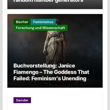
Bücher
Feminismus
Forschung und Wissenschaft
Buchvorstellung: Janice
Fiamengo – The Goddess That
Failed: Feminism’s Unending
War against Men, Families, and
Civilization Itself (English
Edition)
Gender