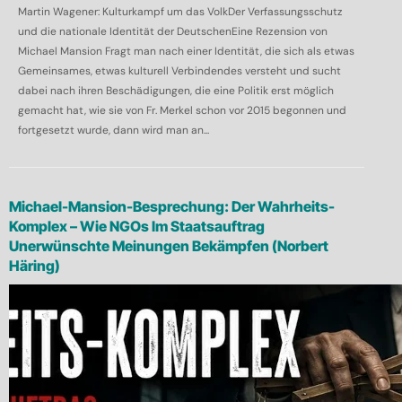
Martin Wagener: Kulturkampf um das VolkDer Verfassungsschutz
und die nationale Identität der DeutschenEine Rezension von
Michael Mansion Fragt man nach einer Identität, die sich als etwas
Gemeinsames, etwas kulturell Verbindendes versteht und sucht
dabei nach ihren Beschädigungen, die eine Politik erst möglich
gemacht hat, wie sie von Fr. Merkel schon vor 2015 begonnen und
fortgesetzt wurde, dann wird man an...
Michael-Mansion-Besprechung: Der Wahrheits-
Komplex – Wie NGOs Im Staatsauftrag
Unerwünschte Meinungen Bekämpfen (Norbert
Häring)