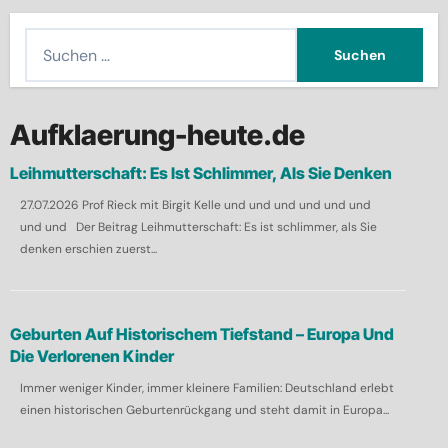
S
u
c
h
Aufklaerung-heute.de
e
Leihmutterschaft: Es Ist Schlimmer, Als Sie Denken
n
27.07.2026 Prof Rieck mit Birgit Kelle und und und und und und
n
und und Der Beitrag Leihmutterschaft: Es ist schlimmer, als Sie
a
denken erschien zuerst...
c
h
:
Geburten Auf Historischem Tiefstand – Europa Und
Die Verlorenen Kinder
Immer weniger Kinder, immer kleinere Familien: Deutschland erlebt
einen historischen Geburtenrückgang und steht damit in Europa...