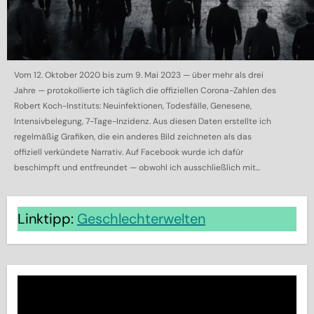
Vom 12. Oktober 2020 bis zum 9. Mai 2023 — über mehr als drei
Jahre — protokollierte ich täglich die offiziellen Corona-Zahlen des
Robert Koch-Instituts: Neuinfektionen, Todesfälle, Genesene,
Intensivbelegung, 7-Tage-Inzidenz. Aus diesen Daten erstellte ich
regelmäßig Grafiken, die ein anderes Bild zeichneten als das
offiziell verkündete Narrativ. Auf Facebook wurde ich dafür
beschimpft und entfreundet — obwohl ich ausschließlich mit...
Linktipp:
Geschlechterwelten