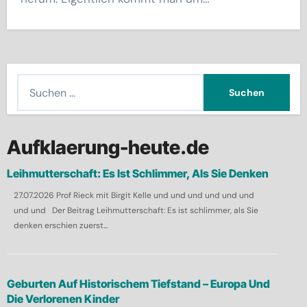
S
u
c
h
Aufklaerung-heute.de
e
Leihmutterschaft: Es Ist Schlimmer, Als Sie Denken
n
27.07.2026 Prof Rieck mit Birgit Kelle und und und und und und
n
und und Der Beitrag Leihmutterschaft: Es ist schlimmer, als Sie
a
denken erschien zuerst...
c
h
:
Geburten Auf Historischem Tiefstand – Europa Und
Die Verlorenen Kinder