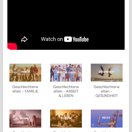
Geschlechterw
Geschlechterw
Geschlechterw
elten - FAMILIE
elten - ARBEIT
elten -
& LEBEN
GESUNDHEIT