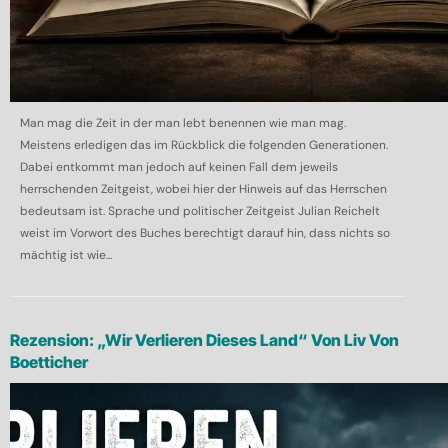
Man mag die Zeit in der man lebt benennen wie man mag.
Meistens erledigen das im Rückblick die folgenden Generationen.
Dabei entkommt man jedoch auf keinen Fall dem jeweils
herrschenden Zeitgeist, wobei hier der Hinweis auf das Herrschen
bedeutsam ist. Sprache und politischer Zeitgeist Julian Reichelt
weist im Vorwort des Buches berechtigt darauf hin, dass nichts so
mächtig ist wie...
Rezension: „Wir Verlieren Dieses Land“ Von Liv Von
Boetticher