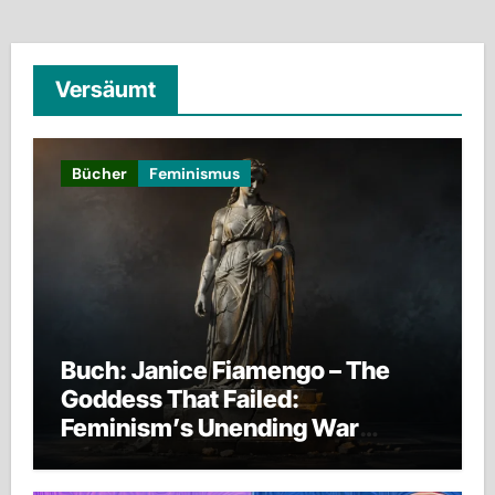
Versäumt
Bücher
Feminismus
Buch: Janice Fiamengo – The
Goddess That Failed:
Feminism’s Unending War
against Men, Families, and
Civilization Itself