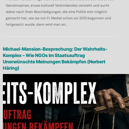
Gemeinsames, etwas kulturell Verbindendes versteht und sucht
dabei nach ihren Beschädigungen, die eine Politik erst möglich
gemacht hat, wie sie von Fr. Merkel schon vor 2015 begonnen und
fortgesetzt wurde, dann wird man an...
Michael-Mansion-Besprechung: Der Wahrheits-
Komplex – Wie NGOs Im Staatsauftrag
Unerwünschte Meinungen Bekämpfen (Norbert
Häring)