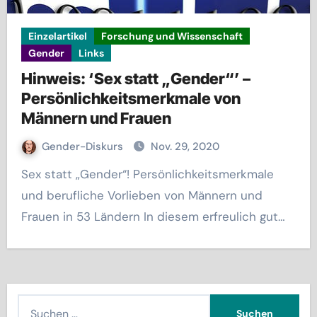
Einzelartikel
Forschung und Wissenschaft
Gender
Links
Hinweis: ‘Sex statt „Gender“’ –
Persönlichkeitsmerkmale von
Männern und Frauen
Gender-Diskurs
Nov. 29, 2020
Sex statt „Gender“! Persönlichkeitsmerkmale
und berufliche Vorlieben von Männern und
Frauen in 53 Ländern In diesem erfreulich gut…
S