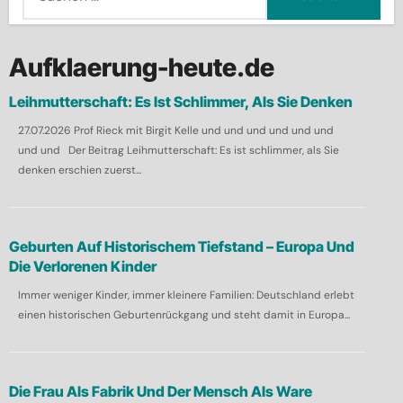
u
c
h
Aufklaerung-heute.de
e
Leihmutterschaft: Es Ist Schlimmer, Als Sie Denken
n
27.07.2026 Prof Rieck mit Birgit Kelle und und und und und und
n
und und Der Beitrag Leihmutterschaft: Es ist schlimmer, als Sie
a
denken erschien zuerst...
c
h
:
Geburten Auf Historischem Tiefstand – Europa Und
Die Verlorenen Kinder
Immer weniger Kinder, immer kleinere Familien: Deutschland erlebt
einen historischen Geburtenrückgang und steht damit in Europa...
Die Frau Als Fabrik Und Der Mensch Als Ware