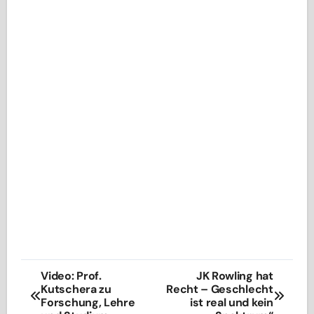
Beitragsnavigation
Video: Prof.
JK Rowling hat
Kutschera zu
Recht – Geschlecht
Forschung, Lehre
ist real und kein