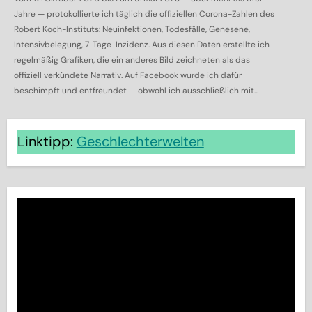
Jahre — protokollierte ich täglich die offiziellen Corona-Zahlen des
Robert Koch-Instituts: Neuinfektionen, Todesfälle, Genesene,
Intensivbelegung, 7-Tage-Inzidenz. Aus diesen Daten erstellte ich
regelmäßig Grafiken, die ein anderes Bild zeichneten als das
offiziell verkündete Narrativ. Auf Facebook wurde ich dafür
beschimpft und entfreundet — obwohl ich ausschließlich mit...
Linktipp:
Geschlechterwelten