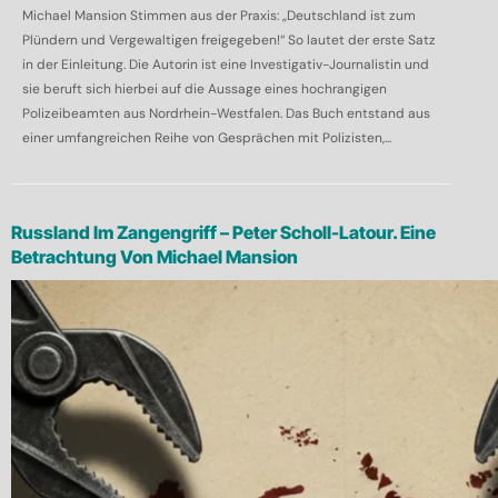
Michael Mansion Stimmen aus der Praxis: „Deutschland ist zum
Plündern und Vergewaltigen freigegeben!“ So lautet der erste Satz
in der Einleitung. Die Autorin ist eine Investigativ-Journalistin und
sie beruft sich hierbei auf die Aussage eines hochrangigen
Polizeibeamten aus Nordrhein-Westfalen. Das Buch entstand aus
einer umfangreichen Reihe von Gesprächen mit Polizisten,...
Russland Im Zangengriff – Peter Scholl-Latour. Eine
Betrachtung Von Michael Mansion