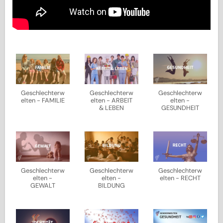
Geschlechterw
Geschlechterw
Geschlechterw
elten - FAMILIE
elten - ARBEIT
elten -
& LEBEN
GESUNDHEIT
Geschlechterw
Geschlechterw
Geschlechterw
elten -
elten -
elten - RECHT
GEWALT
BILDUNG