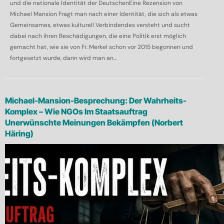
und die nationale Identität der DeutschenEine Rezension von
Michael Mansion Fragt man nach einer Identität, die sich als etwas
Gemeinsames, etwas kulturell Verbindendes versteht und sucht
dabei nach ihren Beschädigungen, die eine Politik erst möglich
gemacht hat, wie sie von Fr. Merkel schon vor 2015 begonnen und
fortgesetzt wurde, dann wird man an...
Michael-Mansion-Besprechung: Der Wahrheits-
Komplex – Wie NGOs Im Staatsauftrag
Unerwünschte Meinungen Bekämpfen (Norbert
Häring)