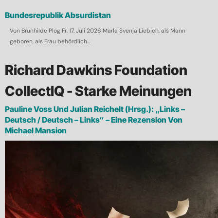
Bundesrepublik Absurdistan
Von Brunhilde Plog Fr, 17. Juli 2026 Marla Svenja Liebich, als Mann
geboren, als Frau behördlich...
Richard Dawkins Foundation
CollectIQ - Starke Meinungen
Pauline Voss Und Julian Reichelt (Hrsg.): „Links –
Deutsch / Deutsch – Links“ – Eine Rezension Von
Michael Mansion