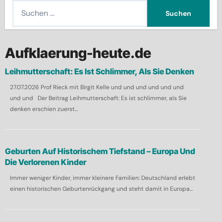
S
u
c
h
Aufklaerung-heute.de
e
Leihmutterschaft: Es Ist Schlimmer, Als Sie Denken
n
27.07.2026 Prof Rieck mit Birgit Kelle und und und und und und
n
und und Der Beitrag Leihmutterschaft: Es ist schlimmer, als Sie
a
denken erschien zuerst...
c
h
:
Geburten Auf Historischem Tiefstand – Europa Und
Die Verlorenen Kinder
Immer weniger Kinder, immer kleinere Familien: Deutschland erlebt
einen historischen Geburtenrückgang und steht damit in Europa...