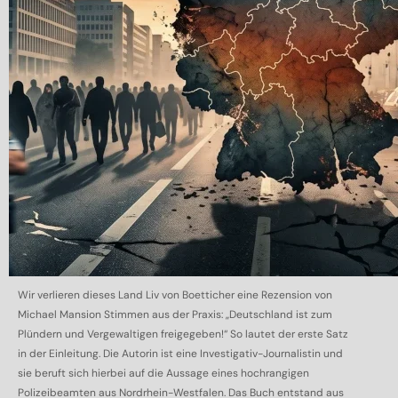
Wir verlieren dieses Land Liv von Boetticher eine Rezension von
Michael Mansion Stimmen aus der Praxis: „Deutschland ist zum
Plündern und Vergewaltigen freigegeben!“ So lautet der erste Satz
in der Einleitung. Die Autorin ist eine Investigativ-Journalistin und
sie beruft sich hierbei auf die Aussage eines hochrangigen
Polizeibeamten aus Nordrhein-Westfalen. Das Buch entstand aus