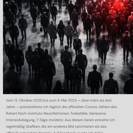
Vom 12. Oktober 2020 bis zum 9. Mai 2023 — über mehr als drei
Jahre — protokollierte ich täglich die offiziellen Corona-Zahlen des
Robert Koch-Instituts: Neuinfektionen, Todesfälle, Genesene,
Intensivbelegung, 7-Tage-Inzidenz. Aus diesen Daten erstellte ich
regelmäßig Grafiken, die ein anderes Bild zeichneten als das
offiziell verkündete Narrativ. Auf Facebook wurde ich dafür