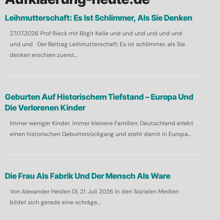
e
Leihmutterschaft: Es Ist Schlimmer, Als Sie Denken
n
27.07.2026 Prof Rieck mit Birgit Kelle und und und und und und
n
und und Der Beitrag Leihmutterschaft: Es ist schlimmer, als Sie
a
denken erschien zuerst...
c
h
:
Geburten Auf Historischem Tiefstand – Europa Und
Die Verlorenen Kinder
Immer weniger Kinder, immer kleinere Familien: Deutschland erlebt
einen historischen Geburtenrückgang und steht damit in Europa...
Die Frau Als Fabrik Und Der Mensch Als Ware
Von Alexander Heiden Di, 21. Juli 2026 In den Sozialen Medien
bildet sich gerade eine schräge...