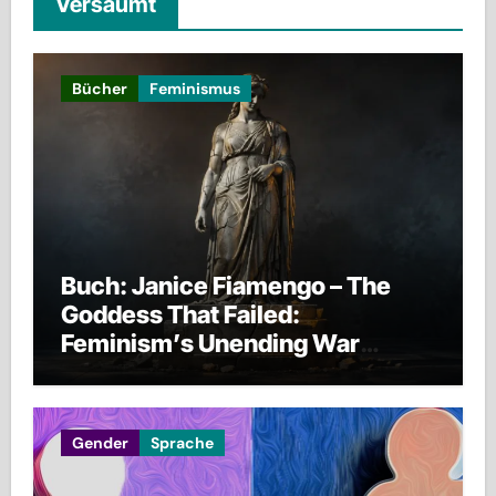
Versäumt
Bücher
Feminismus
Buch: Janice Fiamengo – The
Goddess That Failed:
Feminism’s Unending War
against Men, Families, and
Civilization Itself
Gender
Sprache