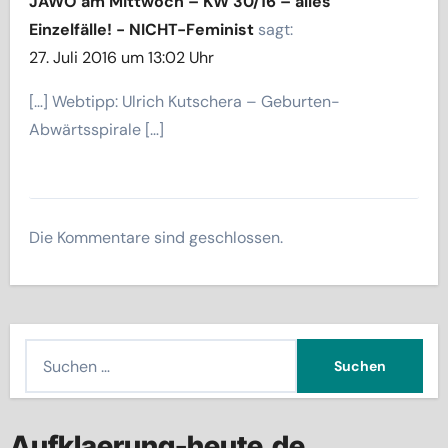
JAWO am Mittwoch – KW 30/16 – alles
Einzelfälle! - NICHT-Feminist
sagt:
27. Juli 2016 um 13:02 Uhr
[…] Webtipp: Ulrich Kutschera – Geburten-
Abwärtsspirale […]
Die Kommentare sind geschlossen.
S
u
c
h
Aufklaerung-heute.de