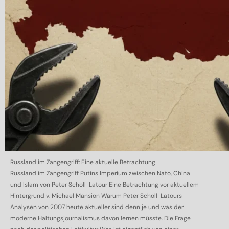
Russland im Zangengriff: Eine aktuelle Betrachtung
Russland im Zangengriff Putins Imperium zwischen Nato, China
und Islam von Peter Scholl-Latour Eine Betrachtung vor aktuellem
Hintergrund v. Michael Mansion Warum Peter Scholl-Latours
Analysen von 2007 heute aktueller sind denn je und was der
moderne Haltungsjournalismus davon lernen müsste. Die Frage