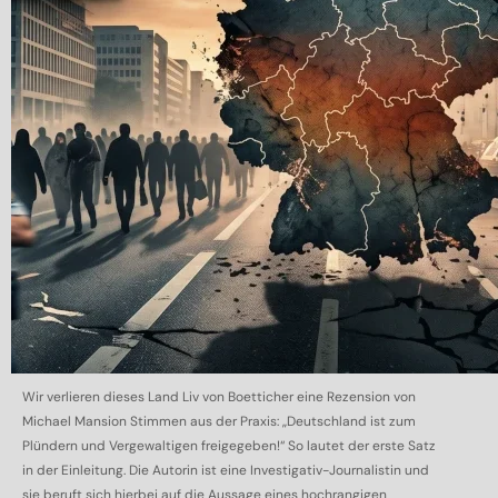
Wir verlieren dieses Land Liv von Boetticher eine Rezension von
Michael Mansion Stimmen aus der Praxis: „Deutschland ist zum
Plündern und Vergewaltigen freigegeben!“ So lautet der erste Satz
in der Einleitung. Die Autorin ist eine Investigativ-Journalistin und
sie beruft sich hierbei auf die Aussage eines hochrangigen