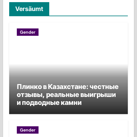
Versäumt
Gender
Плинко в Казахстане: честные
отзывы, реальные выигрыши
и подводные камни
Gender