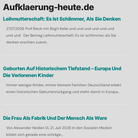
h
Aufklaerung-heute.de
e
Leihmutterschaft: Es Ist Schlimmer, Als Sie Denken
n
27.07.2026 Prof Rieck mit Birgit Kelle und und und und und und
n
und und Der Beitrag Leihmutterschaft: Es ist schlimmer, als Sie
a
denken erschien zuerst...
c
h
:
Geburten Auf Historischem Tiefstand – Europa Und
Die Verlorenen Kinder
Immer weniger Kinder, immer kleinere Familien: Deutschland erlebt
einen historischen Geburtenrückgang und steht damit in Europa...
Die Frau Als Fabrik Und Der Mensch Als Ware
Von Alexander Heiden Di, 21. Juli 2026 In den Sozialen Medien
bildet sich gerade eine schräge...