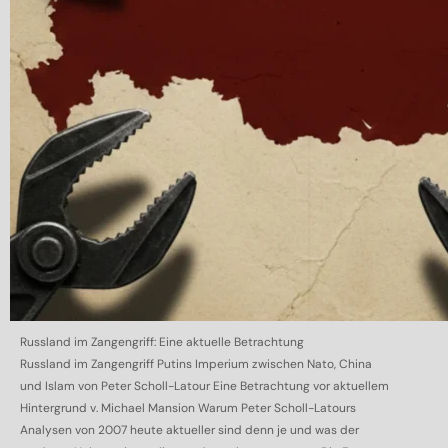
Russland im Zangengriff: Eine aktuelle Betrachtung
Russland im Zangengriff Putins Imperium zwischen Nato, China
und Islam von Peter Scholl-Latour Eine Betrachtung vor aktuellem
Hintergrund v. Michael Mansion Warum Peter Scholl-Latours
Analysen von 2007 heute aktueller sind denn je und was der