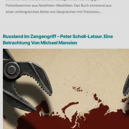
Polizeibeamten aus Nordrhein-Westfalen. Das Buch entstand aus
einer umfangreichen Reihe von Gesprächen mit Polizisten,...
Russland Im Zangengriff – Peter Scholl-Latour. Eine
Betrachtung Von Michael Mansion