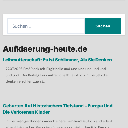
S
u
c
h
Aufklaerung-heute.de
e
Leihmutterschaft: Es Ist Schlimmer, Als Sie Denken
n
27.07.2026 Prof Rieck mit Birgit Kelle und und und und und und
n
und und Der Beitrag Leihmutterschaft: Es ist schlimmer, als Sie
a
denken erschien zuerst...
c
h
:
Geburten Auf Historischem Tiefstand – Europa Und
Die Verlorenen Kinder
Immer weniger Kinder, immer kleinere Familien: Deutschland erlebt
einen historischen Geburtenrückgang und steht damit in Europa...