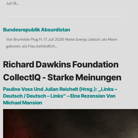
Juli 18,...
Bundesrepublik Absurdistan
Von Brunhilde Plog Fr, 17. Juli 2026 Marla Svenja Liebich, als Mann
geboren, als Frau behördlich...
Richard Dawkins Foundation
CollectIQ - Starke Meinungen
Pauline Voss Und Julian Reichelt (Hrsg.): „Links –
Deutsch / Deutsch – Links“ – Eine Rezension Von
Michael Mansion