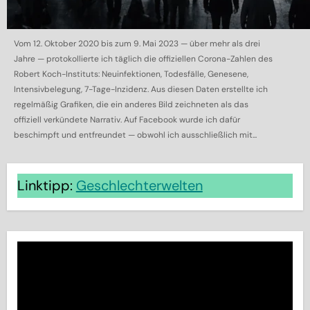
Vom 12. Oktober 2020 bis zum 9. Mai 2023 — über mehr als drei
Jahre — protokollierte ich täglich die offiziellen Corona-Zahlen des
Robert Koch-Instituts: Neuinfektionen, Todesfälle, Genesene,
Intensivbelegung, 7-Tage-Inzidenz. Aus diesen Daten erstellte ich
regelmäßig Grafiken, die ein anderes Bild zeichneten als das
offiziell verkündete Narrativ. Auf Facebook wurde ich dafür
beschimpft und entfreundet — obwohl ich ausschließlich mit...
Linktipp:
Geschlechterwelten