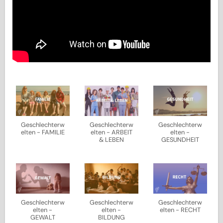
Geschlechterw
Geschlechterw
Geschlechterw
elten - FAMILIE
elten - ARBEIT
elten -
& LEBEN
GESUNDHEIT
Geschlechterw
Geschlechterw
Geschlechterw
elten -
elten -
elten - RECHT
GEWALT
BILDUNG