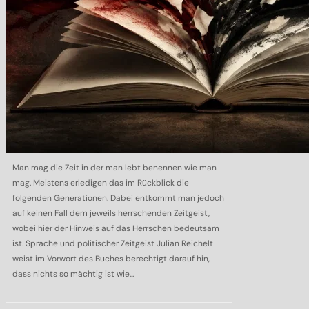
Man mag die Zeit in der man lebt benennen wie man
mag. Meistens erledigen das im Rückblick die
folgenden Generationen. Dabei entkommt man jedoch
auf keinen Fall dem jeweils herrschenden Zeitgeist,
wobei hier der Hinweis auf das Herrschen bedeutsam
ist. Sprache und politischer Zeitgeist Julian Reichelt
weist im Vorwort des Buches berechtigt darauf hin,
dass nichts so mächtig ist wie...