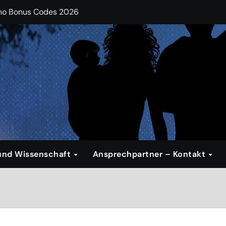
 Everything You Need to Know
y: A Comprehensive Guide
tralia: Everything You Need to Know
ink: Everything You Need to Know
Casino Cashback
obile App
obile App: Everything You Need to Know
und Wissenschaft
Ansprechpartner – Kontakt
 Free Spins
ation Stake
nited States: A Comprehensive Review