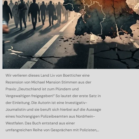
Wir verlieren dieses Land Liv von Boetticher eine
Rezension von Michael Mansion Stimmen aus der
Praxis: „Deutschland ist zum Plündern und
Vergewaltigen freigegeben!“ So lautet der erste Satz in
der Einleitung. Die Autorin ist eine Investigativ-
Journalistin und sie beruft sich hierbei auf die Aussage
eines hochrangigen Polizeibeamten aus Nordrhein-
Westfalen. Das Buch entstand aus einer
umfangreichen Reihe von Gesprächen mit Polizisten,...