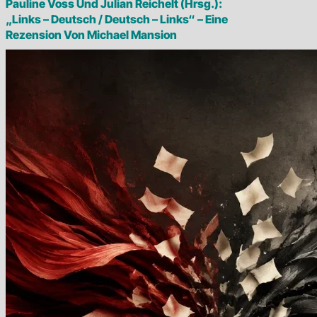
Pauline Voss Und Julian Reichelt (Hrsg.):
„Links – Deutsch / Deutsch – Links“ – Eine
Rezension Von Michael Mansion