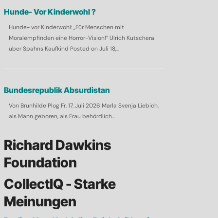
Hunde- Vor Kinderwohl ?
Hunde- vor Kinderwohl: „Für Menschen mit
Moralempfinden eine Horror-Vision!“ Ulrich Kutschera
über Spahns Kaufkind Posted on Juli 18,...
Bundesrepublik Absurdistan
Von Brunhilde Plog Fr, 17. Juli 2026 Marla Svenja Liebich,
als Mann geboren, als Frau behördlich...
Richard Dawkins
Foundation
CollectIQ - Starke
Meinungen