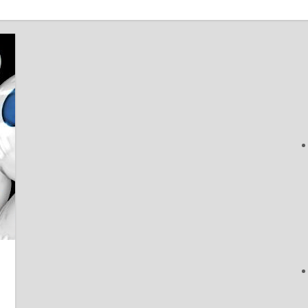
мблинг встречается с казахстанским размахом
а азартные игры в Казахстане
: A Comprehensive Review