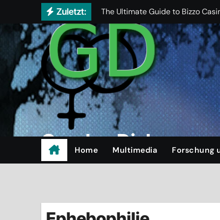
Skip
Zuletzt:
Bizzo Casino Bonus Codes 2026:
to
Bizzo Casino Tournaments
content
Rocket Casino Pokies Real Mone
Rocket Casino Sign Up Bonus Aus
The Ultimate Guide to Neospin L
The Ultimate Guide to Neospin 
The Ultimate Guide to Neospin M
Gender-Diskurs
The Ultimate Guide to Neospin M
Home
Multimedia
Forschung 
The Ultimate Guide to Kingmaker
Procédure d’Escalade de Réclam
American Roulette Online USA U
Ephebophilie