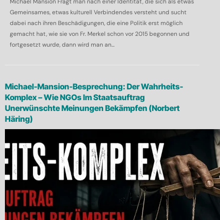
Michael Mansion Fragt man nach einer Identität, die sich als etwas
Gemeinsames, etwas kulturell Verbindendes versteht und sucht
dabei nach ihren Beschädigungen, die eine Politik erst möglich
gemacht hat, wie sie von Fr. Merkel schon vor 2015 begonnen und
fortgesetzt wurde, dann wird man an...
Michael-Mansion-Besprechung: Der Wahrheits-
Komplex – Wie NGOs Im Staatsauftrag
Unerwünschte Meinungen Bekämpfen (Norbert
Häring)