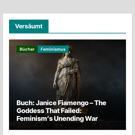
Versäumt
Bücher
Feminismus
Buch: Janice Fiamengo – The
Goddess That Failed:
Feminism’s Unending War
against Men, Families, and
Civilization Itself