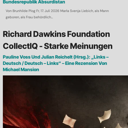
Bundesrepublik Absurdistan
Von Brunhilde Plog Fr, 17. Juli 2026 Marla Svenja Liebich, als Mann
geboren, als Frau behördlich...
Richard Dawkins Foundation
CollectIQ - Starke Meinungen
Pauline Voss Und Julian Reichelt (Hrsg.): „Links –
Deutsch / Deutsch – Links“ – Eine Rezension Von
Michael Mansion