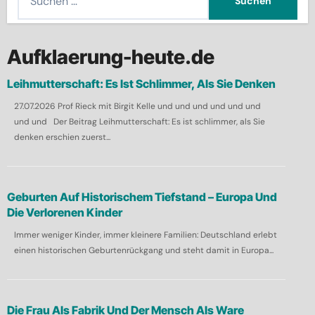
u
c
h
Aufklaerung-heute.de
e
Leihmutterschaft: Es Ist Schlimmer, Als Sie Denken
n
27.07.2026 Prof Rieck mit Birgit Kelle und und und und und und
n
und und Der Beitrag Leihmutterschaft: Es ist schlimmer, als Sie
a
denken erschien zuerst...
c
h
:
Geburten Auf Historischem Tiefstand – Europa Und
Die Verlorenen Kinder
Immer weniger Kinder, immer kleinere Familien: Deutschland erlebt
einen historischen Geburtenrückgang und steht damit in Europa...
Die Frau Als Fabrik Und Der Mensch Als Ware