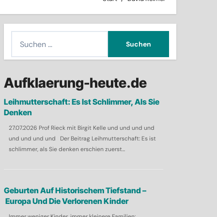
S
u
c
h
Aufklaerung-heute.de
e
Leihmutterschaft: Es Ist Schlimmer, Als Sie
n
Denken
n
27.07.2026 Prof Rieck mit Birgit Kelle und und und und
a
und und und und Der Beitrag Leihmutterschaft: Es ist
c
schlimmer, als Sie denken erschien zuerst...
h
:
Geburten Auf Historischem Tiefstand –
Europa Und Die Verlorenen Kinder
Immer weniger Kinder, immer kleinere Familien: