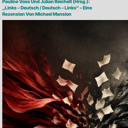
Pauline Voss Und Julian Reichelt (Hrsg.):
„Links – Deutsch / Deutsch – Links“ – Eine
Rezension Von Michael Mansion