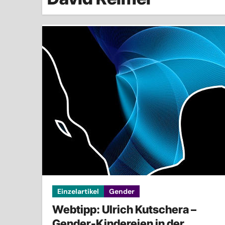
Слоты Конаева: где мировой ге
Slottica казино: новый взгляд н
Roulette Strategies USA Trusted
Einzelartikel
Gender
Webtipp: Ulrich Kutschera –
Gender-Kindereien in der