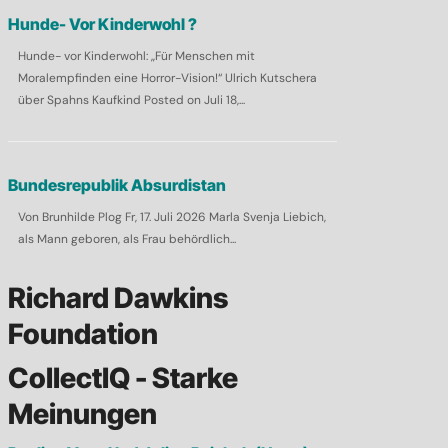
Hunde- Vor Kinderwohl ?
Hunde- vor Kinderwohl: „Für Menschen mit
Moralempfinden eine Horror-Vision!“ Ulrich Kutschera
über Spahns Kaufkind Posted on Juli 18,...
Bundesrepublik Absurdistan
Von Brunhilde Plog Fr, 17. Juli 2026 Marla Svenja Liebich,
als Mann geboren, als Frau behördlich...
Richard Dawkins
Foundation
CollectIQ - Starke
Meinungen