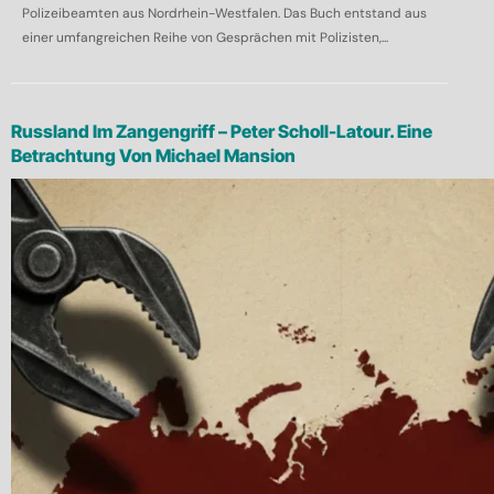
Polizeibeamten aus Nordrhein-Westfalen. Das Buch entstand aus
einer umfangreichen Reihe von Gesprächen mit Polizisten,...
Russland Im Zangengriff – Peter Scholl-Latour. Eine
Betrachtung Von Michael Mansion