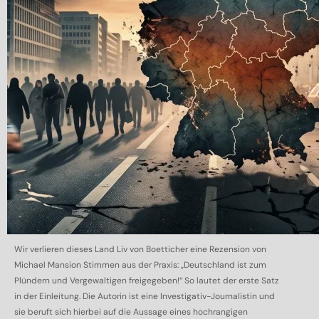
Wir verlieren dieses Land Liv von Boetticher eine Rezension von
Michael Mansion Stimmen aus der Praxis: „Deutschland ist zum
Plündern und Vergewaltigen freigegeben!“ So lautet der erste Satz
in der Einleitung. Die Autorin ist eine Investigativ-Journalistin und
sie beruft sich hierbei auf die Aussage eines hochrangigen