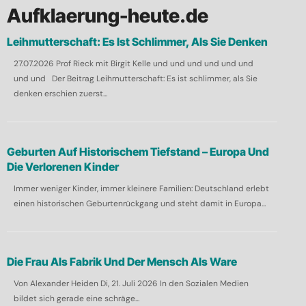
h
Aufklaerung-heute.de
e
Leihmutterschaft: Es Ist Schlimmer, Als Sie Denken
n
27.07.2026 Prof Rieck mit Birgit Kelle und und und und und und
n
und und Der Beitrag Leihmutterschaft: Es ist schlimmer, als Sie
a
denken erschien zuerst...
c
h
:
Geburten Auf Historischem Tiefstand – Europa Und
Die Verlorenen Kinder
Immer weniger Kinder, immer kleinere Familien: Deutschland erlebt
einen historischen Geburtenrückgang und steht damit in Europa...
Die Frau Als Fabrik Und Der Mensch Als Ware
Von Alexander Heiden Di, 21. Juli 2026 In den Sozialen Medien
bildet sich gerade eine schräge...