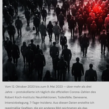
Vom 12. Oktober 2020 bis zum 9. Mai 2023 — über mehr als drei
Jahre — protokollierte ich täglich die offiziellen Corona-Zahlen des
Robert Koch-Instituts: Neuinfektionen, Todesfälle, Genesene,
Intensivbelegung, 7-Tage-Inzidenz. Aus diesen Daten erstellte ich
regelmäßig Grafiken, die ein anderes Bild zeichneten als das