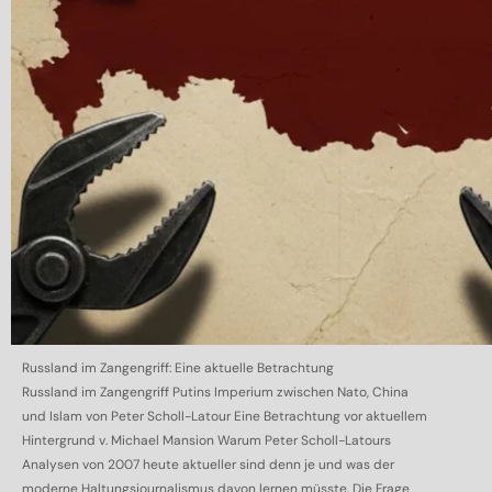
Russland im Zangengriff: Eine aktuelle Betrachtung
Russland im Zangengriff Putins Imperium zwischen Nato, China
und Islam von Peter Scholl-Latour Eine Betrachtung vor aktuellem
Hintergrund v. Michael Mansion Warum Peter Scholl-Latours
Analysen von 2007 heute aktueller sind denn je und was der
moderne Haltungsjournalismus davon lernen müsste. Die Frage