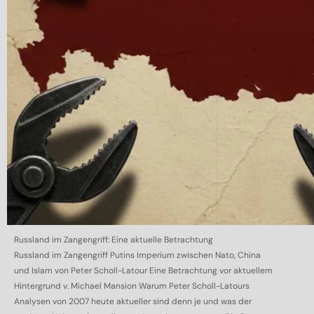
Russland im Zangengriff: Eine aktuelle Betrachtung
Russland im Zangengriff Putins Imperium zwischen Nato, China
und Islam von Peter Scholl-Latour Eine Betrachtung vor aktuellem
Hintergrund v. Michael Mansion Warum Peter Scholl-Latours
Analysen von 2007 heute aktueller sind denn je und was der