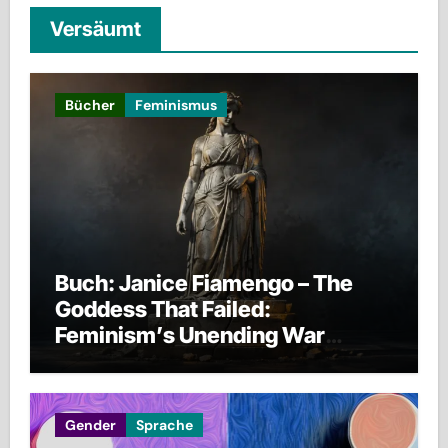
Versäumt
Bücher
Feminismus
Buch: Janice Fiamengo – The
Goddess That Failed:
Feminism’s Unending War
against Men, Families, and
Civilization Itself
Gender
Sprache