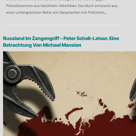
Polizeibeamten aus Nordrhein-Westfalen. Das Buch entstand aus
einer umfangreichen Reihe von Gesprächen mit Polizisten,...
Russland Im Zangengriff – Peter Scholl-Latour. Eine
Betrachtung Von Michael Mansion