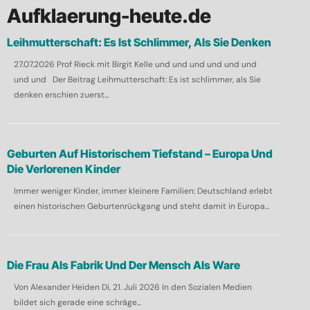
h
Aufklaerung-heute.de
e
Leihmutterschaft: Es Ist Schlimmer, Als Sie Denken
n
27.07.2026 Prof Rieck mit Birgit Kelle und und und und und und
n
und und Der Beitrag Leihmutterschaft: Es ist schlimmer, als Sie
a
denken erschien zuerst...
c
h
:
Geburten Auf Historischem Tiefstand – Europa Und
Die Verlorenen Kinder
Immer weniger Kinder, immer kleinere Familien: Deutschland erlebt
einen historischen Geburtenrückgang und steht damit in Europa...
Die Frau Als Fabrik Und Der Mensch Als Ware
Von Alexander Heiden Di, 21. Juli 2026 In den Sozialen Medien
bildet sich gerade eine schräge...