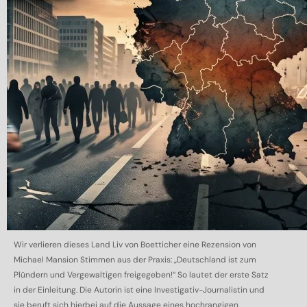
Wir verlieren dieses Land Liv von Boetticher eine Rezension von
Michael Mansion Stimmen aus der Praxis: „Deutschland ist zum
Plündern und Vergewaltigen freigegeben!“ So lautet der erste Satz
in der Einleitung. Die Autorin ist eine Investigativ-Journalistin und
sie beruft sich hierbei auf die Aussage eines hochrangigen