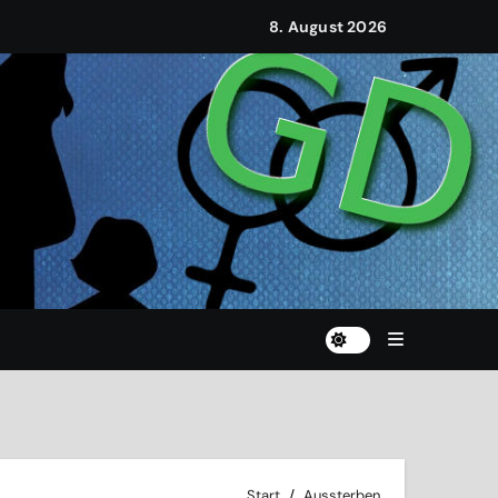
8. August 2026
Start
Aussterben