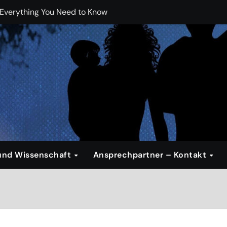
y: A Comprehensive Guide
tralia: Everything You Need to Know
ink: Everything You Need to Know
Casino Cashback
obile App
obile App: Everything You Need to Know
und Wissenschaft
Ansprechpartner – Kontakt
 Free Spins
ation Stake
nited States: A Comprehensive Review
мблинг встречается с казахстанским размахом