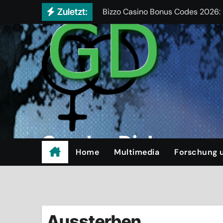
Skip
Zuletzt:
Bizzo Casino Tournaments
to
content
Rocket Casino Pokies Real Mone
Rocket Casino Sign Up Bonus Aus
The Ultimate Guide to Neospin L
The Ultimate Guide to Neospin 
The Ultimate Guide to Neospin M
The Ultimate Guide to Neospin M
Gender-Diskurs
Home
Multimedia
Forschung 
The Ultimate Guide to Kingmaker
Procédure d’Escalade de Réclam
American Roulette Online USA U
Слоты Конаева: где мировой ге
Aussterben