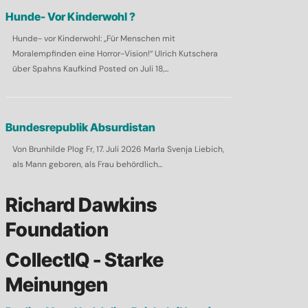
Hunde- Vor Kinderwohl ?
Hunde- vor Kinderwohl: „Für Menschen mit
Moralempfinden eine Horror-Vision!“ Ulrich Kutschera
über Spahns Kaufkind Posted on Juli 18,...
Bundesrepublik Absurdistan
Von Brunhilde Plog Fr, 17. Juli 2026 Marla Svenja Liebich,
als Mann geboren, als Frau behördlich...
Richard Dawkins
Foundation
CollectIQ - Starke
Meinungen