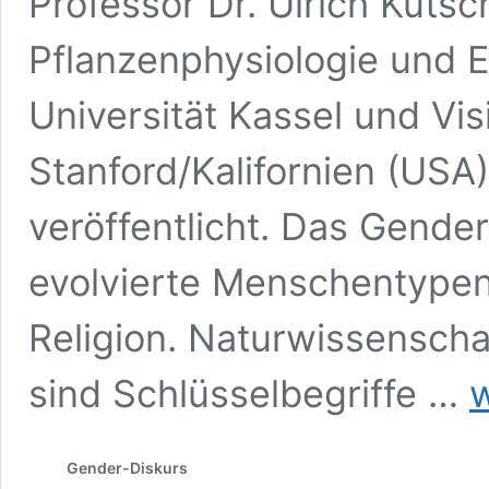
Professor Dr. Ulrich Kutsc
Pflanzenphysiologie und E
Universität Kassel und Visi
Stanford/Kalifornien (USA
veröffentlicht. Das Gend
evolvierte Menschentypen
Religion. Naturwissensch
Bu
sind Schlüsselbegriffe …
w
Ulr
Ku
–
Gender-Diskurs
Da